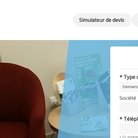
Simulateur de devis
* Type
Société
* Télé
« En renseig