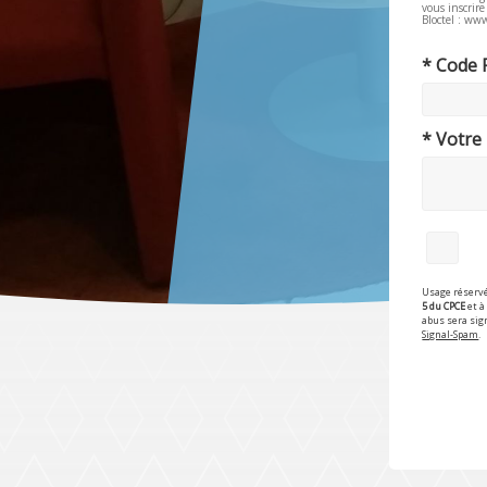
vous inscrir
Bloctel : www
* Code 
* Votre
Usage réservé
5 du CPCE
et à 
abus sera sig
Signal-Spam
.