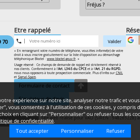
Fréjus ?
Etre rappelé
Rése
9 70
Valider
« En renseignant votre numéro de téléphone, vous êtes informé(e) de votre
droit à vous inscrire gratuitement sur la liste d'opposition au démarchage
téléphonique Bloctel :
www.bloctel.gouv.fr
. »
Usage réservé : Ce champs de demande de rappel est strictement réservé à
nos clients. Conformément à l'
Art. L34-5 du CPCE
et à l'
Art. 21 du RGPD
,
nous nous opposons à toute prospection commerciale. Plus d'infos sur
CNIL
et
Signal-Spam
.
Formulaire de contact
Simulateur de devis
otre expérience sur notre site, analyser notre trafic et vou
", vous consentez à l'utilisation de ces cookies, y compris de
oix en cliquant sur "Personnaliser" ou refuser tous les coo
Site web réalisé pour VAD (SIREN : 948265228) a
itique de confidentialité
.
Vie privée
Tout accepter
Personnaliser
Refuser