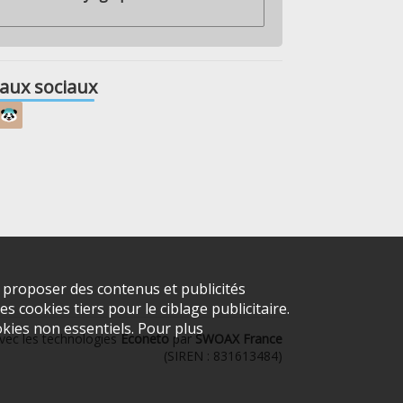
aux sociaux
s proposer des contenus et publicités
s cookies tiers pour le ciblage publicitaire.
kies non essentiels. Pour plus
vec les technologies
Econeto
par
SWOAX France
(SIREN : 831613484)