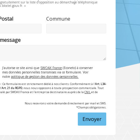
e gratuitement sur la liste d’opposition au démarchage téléphonique
.bloctel.gouv.fr. »
Postal
Commune
 message
J'autorise ce site ainsi que
SWOAX France
(Econeto) à conserver
mes données personnelles transmises via ce formulaire. Voir
notre
politique de gestion des données personnelles.
 : Ce formulaire est strictement dédié à nos clients. Conformément à l'
Art. L34-
l'
Art. 21 du RGPD
, nous nous opposons à toute prospection commerciale. Tout
nalé par SWOAX France et l'entreprise destinataire auprès de la
CNIL
et de
Nous recevrons votre demande directement par mail et SMS.
*Champs obligatoires.
Envoyer