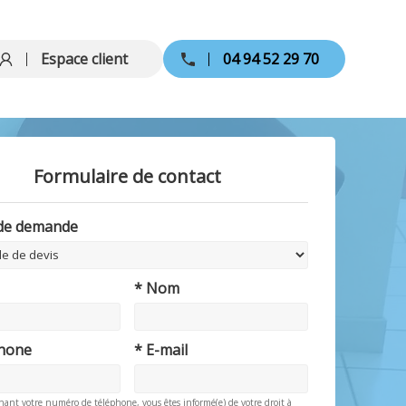
Espace client
04 94 52 29 70
Formulaire de contact
 de demande
* Nom
phone
* E-mail
nant votre numéro de téléphone, vous êtes informé(e) de votre droit à